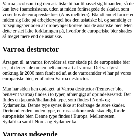
Varroa jacobsonii og den asiatiske bi har tilpasset sig hinanden, så de
kan leve i sameksistens, uden at miden forårsagede de skader, som
vi ser hos de europæiske bier (Apis mellifera). Blandt andet formerer
miden sig ikke på arbejderyngel hos den asiatiske bi, og samtidig er
forseglingsperioden af droneyngel kortere hos de asiatiske bier. Men
dette er slet ikke forklaringen på, hvorfor de europæiske bier skades
så meget mere end de asiatiske.
Varroa destructor
Årsagen til, at varroa forvolder så stor skade på de europæiske bier
er , at der er tale om en helt anden art af varroa. Det var først
omkring år 2000 man fandt ud af, at de varroamider vi har på vores
europæiske bier, er af arten Varroa destructor.
Man har siden hen opdaget, at Varroa destructor (fremover blot
benævnt varroa) findes i to typer, afhængigt af oprindelsessted: Der
findes en japansk/thailandsk type, som findes i Nord- og
Sydamerika. Denne type synes ikke at forårsage de store skader.
Derimod er den anden type, en russisk/koreansk, skadelig for de
europæiske bier. Denne type findes i Europa, Mellemøsten,
Sydafrika samt i Nord- og Sydamerika.
Varroas udseende