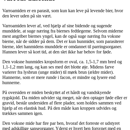
Varroamiden er en parasit, som kun kan leve på levende bier, hvor
den lever uden på sin vært.
Varroamiden lever af, ved hjælp af sine bidende og sugende
munddele, at suge næring fra biernes fedtlegeme. Selvom miderne
mest angriber biernes yngel, kan de også suge næring fra voksne
bierne, når de sidder på dem. Det er kun hunmider, som parasiterer
bierne, idet hanmidens munddele er omdannet til parringsorganer.
Hannen lever så kort tid, at den slet ikke har behov for føde.
Den voksne hunmides kropsform er oval, ca. 1,5-1,7 mm bred og
1,1-1,2 mm lang, og kan ses med det blotte øje. Midens farve
varierer fra lysbrun (unge mider) til mørk brun (ældre mider).
Hannerne, som er mere runde i facon, er mindre og lysere end
hunnerne.
På oversiden er miden beskyttet af et hårdt og vandskyende
rygskjold. Da miden udvider sig meget, når den optager føde eller er
gravid, består undersiden af flere plader, som holdes sammen ved
hjælp af en elastisk hud. På den måde kan kroppen udvides og
trækkes sammen igen.
Den voksne mide har fire par ben, hvoraf det forreste er udstyret
med adskillige sanseorganer. Yderst er hvert ben forsynet med en