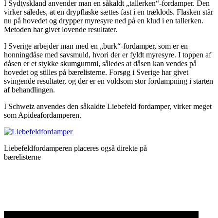
I Sydtyskland anvender man en såkaldt „tallerken“-fordamper. Den
virker således, at en drypflaske sættes fast i en træklods. Flasken står
nu på hovedet og drypper myresyre ned på en klud i en tallerken.
Metoden har givet lovende resultater.
I Sverige arbejder man med en „burk“-fordamper, som er en
honningdåse med savsmuld, hvori der er fyldt myresyre. I toppen af
dåsen er et stykke skumgummi, således at dåsen kan vendes på
hovedet og stilles på bærelisterne. Forsøg i Sverige har givet
svingende resultater, og der er en voldsom stor fordampning i starten
af behandlingen.
I Schweiz anvendes den såkaldte Liebefeld fordamper, virker meget
som Apideafordamperen.
Liebefeldfordamperen placeres også direkte på
bærelisterne