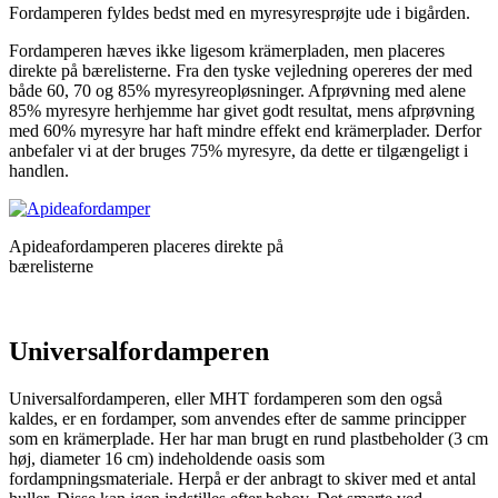
Fordamperen fyldes bedst med en myresyresprøjte ude i bigården.
Fordamperen hæves ikke ligesom krämerpladen, men placeres
direkte på bærelisterne. Fra den tyske vejledning opereres der med
både 60, 70 og 85% myresyreopløsninger. Afprøvning med alene
85% myresyre herhjemme har givet godt resultat, mens afprøvning
med 60% myresyre har haft mindre effekt end krämerplader. Derfor
anbefaler vi at der bruges 75% myresyre, da dette er tilgængeligt i
handlen.
Apideafordamperen placeres direkte på
bærelisterne
Universalfordamperen
Universalfordamperen, eller MHT fordamperen som den også
kaldes, er en fordamper, som anvendes efter de samme principper
som en krämerplade. Her har man brugt en rund plastbeholder (3 cm
høj, diameter 16 cm) indeholdende oasis som
fordampningsmateriale. Herpå er der anbragt to skiver med et antal