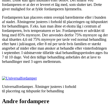
huller. Disse kan igen indstilles efter behov. Det smarte ved
fordamperen er at der er leveret et låg med, som slutter tæt. Dette
giver mulighed for at fylde fordamperen hjemmefra.
Fordamperen kan placeres enten ovenpå bærelisterne eller i bunden
af stadet. Åbningerne justeres i forhold til placeringen og tidspunktet
for behandlingen. F.eks. kan man åbne et ekstra låg i centrum af
fordamperen, hvis temperaturen er lav. Fordamperen er udviklet til
brug med 85% myresyre. Der anvendes derfor 75% myresyre og der
skal tilsættes 4,6 ml 75% myresyre per tavle ved normal behandling
efter høst i juli/august, eller 8 ml per tavle hvis familien er stærkt
angrebet af mider eller man ønsker at behandle efter vinterfodringen
i september. I sidstnævnte tilfælde skal behandlingsperioden øges fra
7 til 10 dage. Ved den tidlige behandling anbefales det at lave to
behandlinger med 3 ugers mellemrum.
Universalfordamper. Åbninger justeres i forhold
til placering og tidspunkt for behandling
Andre fordampere