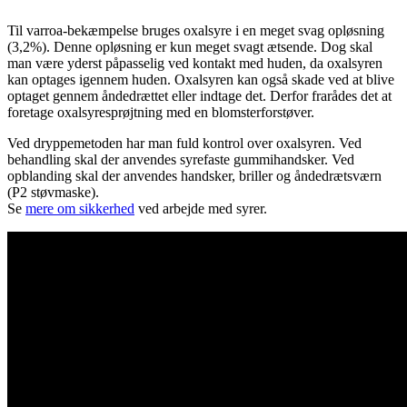
Til varroa-bekæmpelse bruges oxalsyre i en meget svag opløsning
(3,2%). Denne opløsning er kun meget svagt ætsende. Dog skal
man være yderst påpasselig ved kontakt med huden, da oxalsyren
kan optages igennem huden. Oxalsyren kan også skade ved at blive
optaget gennem åndedrættet eller indtage det. Derfor frarådes det at
foretage oxalsyresprøjtning med en blomsterforstøver.
Ved dryppemetoden har man fuld kontrol over oxalsyren. Ved
behandling skal der anvendes syrefaste gummihandsker. Ved
opblanding skal der anvendes handsker, briller og åndedrætsværn
(P2 støvmaske).
Se
mere om sikkerhed
ved arbejde med syrer.