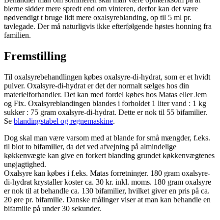
bierne sidder mere spredt end om vinteren, derfor kan det være
nødvendigt t bruge lidt mere oxalsyreblanding, op til 5 ml pr.
tavlegade. Der må naturligvis ikke efterfølgende høstes honning fra
familien.
Fremstilling
Til oxalsyrebehandlingen købes oxalsyre-di-hydrat, som er et hvidt
pulver. Oxalsyre-di-hydrat er det der normalt sælges hos din
materielforhandler. Det kan med fordel købes hos Matas eller Jem
og Fix. Oxalsyreblandingen blandes i forholdet 1 liter vand : 1 kg
sukker : 75 gram oxalsyre-di-hydrat. Dette er nok til 55 bifamilier.
Se
blandingstabel og regnemaskine
.
Dog skal man være varsom med at blande for små mængder, f.eks.
til blot to bifamilier, da det ved afvejning på almindelige
køkkenvægte kan give en forkert blanding grundet køkkenvægtenes
unøjagtighed.
Oxalsyre kan købes i f.eks. Matas forretninger. 180 gram oxalsyre-
di-hydrat krystaller koster ca. 30 kr. inkl. moms. 180 gram oxalsyre
er nok til at behandle ca. 130 bifamilier, hvilket giver en pris på ca.
20 øre pr. bifamilie. Danske målinger viser at man kan behandle en
bifamilie på under 30 sekunder.