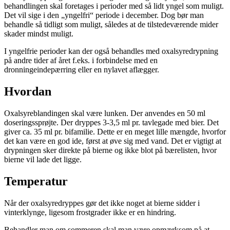
behandlingen skal foretages i perioder med så lidt yngel som muligt.
Det vil sige i den „yngelfri“ periode i december. Dog bør man
behandle så tidligt som muligt, således at de tilstedeværende mider
skader mindst muligt.
I yngelfrie perioder kan der også behandles med oxalsyredrypning
på andre tider af året f.eks. i forbindelse med en
dronningeindepærring eller en nylavet aflægger.
Hvordan
Oxalsyreblandingen skal være lunken. Der anvendes en 50 ml
doseringssprøjte. Der dryppes 3-3,5 ml pr. tavlegade med bier. Det
giver ca. 35 ml pr. bifamilie. Dette er en meget lille mængde, hvorfor
det kan være en god ide, først at øve sig med vand. Det er vigtigt at
drypningen sker direkte på bierne og ikke blot på bærelisten, hvor
bierne vil lade det ligge.
Temperatur
Når der oxalsyredryppes gør det ikke noget at bierne sidder i
vinterklynge, ligesom frostgrader ikke er en hindring.
Behandler man om sommeren skal man være opmærksom på at