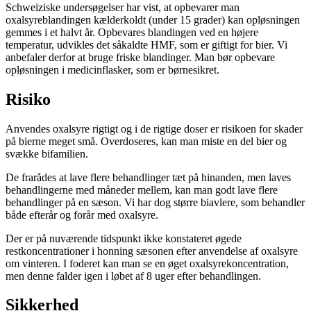
Schweiziske undersøgelser har vist, at opbevarer man
oxalsyreblandingen kælderkoldt (under 15 grader) kan opløsningen
gemmes i et halvt år. Opbevares blandingen ved en højere
temperatur, udvikles det såkaldte HMF, som er giftigt for bier. Vi
anbefaler derfor at bruge friske blandinger. Man bør opbevare
opløsningen i medicinflasker, som er børnesikret.
Risiko
Anvendes oxalsyre rigtigt og i de rigtige doser er risikoen for skader
på bierne meget små. Overdoseres, kan man miste en del bier og
svække bifamilien.
De frarådes at lave flere behandlinger tæt på hinanden, men laves
behandlingerne med måneder mellem, kan man godt lave flere
behandlinger på en sæson. Vi har dog større biavlere, som behandler
både efterår og forår med oxalsyre.
Der er på nuværende tidspunkt ikke konstateret øgede
restkoncentrationer i honning sæsonen efter anvendelse af oxalsyre
om vinteren. I foderet kan man se en øget oxalsyrekoncentration,
men denne falder igen i løbet af 8 uger efter behandlingen.
Sikkerhed