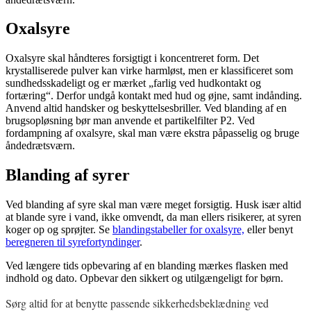
Oxalsyre
Oxalsyre skal håndteres forsigtigt i koncentreret form. Det
krystalliserede pulver kan virke harmløst, men er klassificeret som
sundhedsskadeligt og er mærket „farlig ved hudkontakt og
fortæring“. Derfor undgå kontakt med hud og øjne, samt indånding.
Anvend altid handsker og beskyttelsesbriller. Ved blanding af en
brugsopløsning bør man anvende et partikelfilter P2. Ved
fordampning af oxalsyre, skal man være ekstra påpasselig og bruge
åndedrætsværn.
Blanding af syrer
Ved blanding af syre skal man være meget forsigtig. Husk især altid
at blande syre i vand, ikke omvendt, da man ellers risikerer, at syren
koger op og sprøjter. Se
blandingstabeller for oxalsyre,
eller benyt
beregneren til syrefortyndinger
.
Ved længere tids opbevaring af en blanding mærkes flasken med
indhold og dato. Opbevar den sikkert og utilgængeligt for børn.
Sørg altid for at benytte passende sikkerhedsbeklædning ved