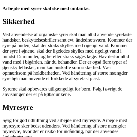
Arbejde med syrer skal ske med omtanke.
Sikkerhed
Ved anvendelse af organiske syrer skal man altid anvende syrefaste
handsker, beskyttelsesbriller samt evt. åndedrætsværn. Kommer der
syre på huden, skal der straks skylles med rigeligt vand. Kommer
der syre i øjnene, skal der ligeledes skylles med rigeligt vand i
mindst 15 minutter, og herefter straks søges læge. Hav derfor altid
vand med i bigården, når du behandler. Der er også flere typer af
øjenskylleflasker, man kan anskaffe som sikkerhed. Vær
opmærksom på holdbarheden. Ved håndtering af større mængder
syre bør man anvende et forklæde af syrefast plast.
Syrerne skal opbevares utilgængeligt for børn. Følg i øvrigt de
anvisninger der er på købsdunkene.
Myresyre
Sørg for god udluftning ved arbejde med myresyre. Arbejde med
myresyre sker bedst udendørs. Ved håndtering af store mængder
myresyre, hvor der er risiko for indånding, bør der anvendes
åndedrætsværn.