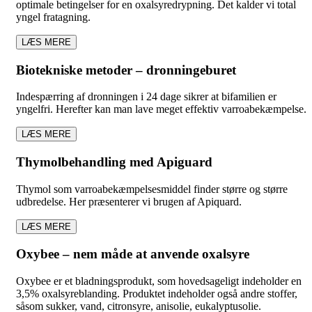
optimale betingelser for en oxalsyredrypning. Det kalder vi total
yngel fratagning.
LÆS MERE
Biotekniske metoder – dronningeburet
Indespærring af dronningen i 24 dage sikrer at bifamilien er
yngelfri. Herefter kan man lave meget effektiv varroabekæmpelse.
LÆS MERE
Thymolbehandling med Apiguard
Thymol som varroabekæmpelsesmiddel finder større og større
udbredelse. Her præsenterer vi brugen af Apiquard.
LÆS MERE
Oxybee – nem måde at anvende oxalsyre
Oxybee er et bladningsprodukt, som hovedsageligt indeholder en
3,5% oxalsyreblanding. Produktet indeholder også andre stoffer,
såsom sukker, vand, citronsyre, anisolie, eukalyptusolie.