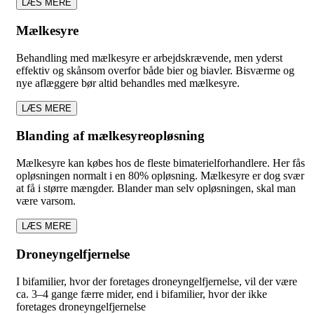
LÆS MERE
Mælkesyre
Behandling med mælkesyre er arbejdskrævende, men yderst
effektiv og skånsom overfor både bier og biavler. Bisværme og
nye aflæggere bør altid behandles med mælkesyre.
LÆS MERE
Blanding af mælkesyreopløsning
Mælkesyre kan købes hos de fleste bimaterielforhandlere. Her fås
opløsningen normalt i en 80% opløsning. Mælkesyre er dog svær
at få i større mængder. Blander man selv opløsningen, skal man
være varsom.
LÆS MERE
Droneyngelfjernelse
I bifamilier, hvor der foretages droneyngelfjernelse, vil der være
ca. 3–4 gange færre mider, end i bifamilier, hvor der ikke
foretages droneyngelfjernelse