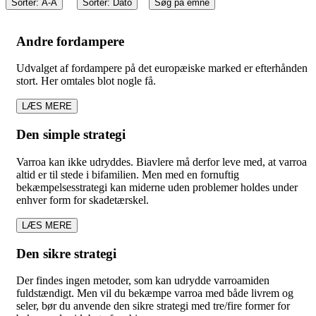
Sorter: A-Å
Sorter: Dato
Søg på emne
Andre fordampere
Udvalget af fordampere på det europæiske marked er efterhånden
stort. Her omtales blot nogle få.
LÆS MERE
Den simple strategi
Varroa kan ikke udryddes. Biavlere må derfor leve med, at varroa
altid er til stede i bifamilien. Men med en fornuftig
bekæmpelsesstrategi kan miderne uden problemer holdes under
enhver form for skadetærskel.
LÆS MERE
Den sikre strategi
Der findes ingen metoder, som kan udrydde varroamiden
fuldstændigt. Men vil du bekæmpe varroa med både livrem og
seler, bør du anvende den sikre strategi med tre/fire former for