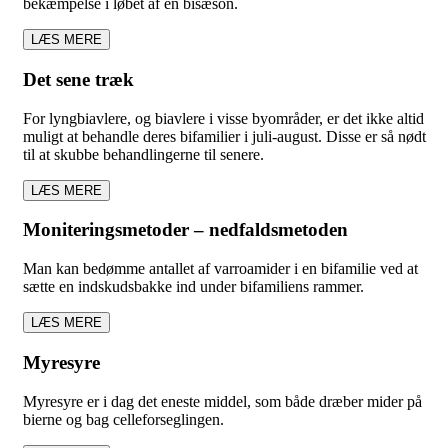
bekæmpelse i løbet af en bisæson.
LÆS MERE
Det sene træk
For lyngbiavlere, og biavlere i visse byområder, er det ikke altid
muligt at behandle deres bifamilier i juli-august. Disse er så nødt
til at skubbe behandlingerne til senere.
LÆS MERE
Moniteringsmetoder – nedfaldsmetoden
Man kan bedømme antallet af varroamider i en bifamilie ved at
sætte en indskudsbakke ind under bifamiliens rammer.
LÆS MERE
Myresyre
Myresyre er i dag det eneste middel, som både dræber mider på
bierne og bag celleforseglingen.