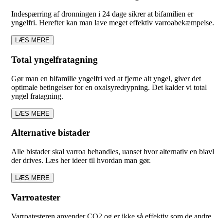
Indespærring af dronningen i 24 dage sikrer at bifamilien er
yngelfri. Herefter kan man lave meget effektiv varroabekæmpelse.
LÆS MERE
Total yngelfratagning
Gør man en bifamilie yngelfri ved at fjerne alt yngel, giver det
optimale betingelser for en oxalsyredrypning. Det kalder vi total
yngel fratagning.
LÆS MERE
Alternative bistader
Alle bistader skal varroa behandles, uanset hvor alternativ en biavl
der drives. Læs her ideer til hvordan man gør.
LÆS MERE
Varroatester
Varroatesteren anvender CO2 og er ikke så effektiv som de andre